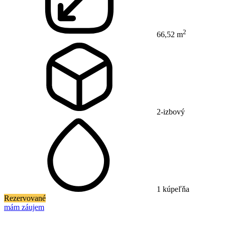
2
66,52 m
2-izbový
1 kúpeľňa
Rezervované
mám záujem