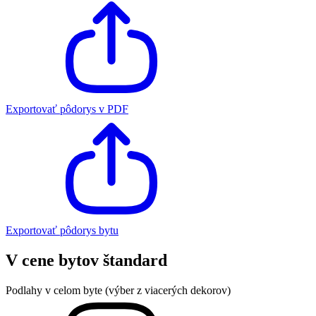
Exportovať pôdorys v PDF
Exportovať pôdorys bytu
V cene bytov štandard
Podlahy v celom byte (výber z viacerých dekorov)