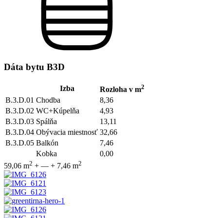
Dáta bytu B3D
2
Izba
Rozloha v m
B.3.D.01
Chodba
8,36
B.3.D.02
WC+Kúpelňa
4,93
B.3.D.03
Spálňa
13,11
B.3.D.04
Obývacia miestnosť
32,66
B.3.D.05
Balkón
7,46
Kobka
0,00
2
2
59,06 m
+
—
+
7,46 m