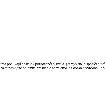
ntirna ponúkajú dostatok prirodzeného svetla, premyslené dispozičné rieš
na vám poskytne príjemné prostredie so zeleňou na dosah a výbornou o