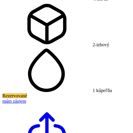
2-izbový
1 kúpeľňa
Rezervované
mám záujem