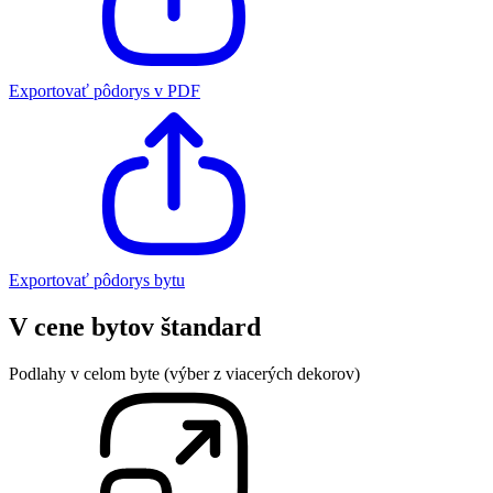
Exportovať pôdorys v PDF
Exportovať pôdorys bytu
V cene bytov štandard
Podlahy v celom byte (výber z viacerých dekorov)