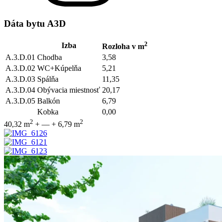
Dáta bytu A3D
2
Izba
Rozloha v m
A.3.D.01
Chodba
3,58
A.3.D.02
WC+Kúpelňa
5,21
A.3.D.03
Spálňa
11,35
A.3.D.04
Obývacia miestnosť
20,17
A.3.D.05
Balkón
6,79
Kobka
0,00
2
2
40,32 m
+
—
+
6,79 m